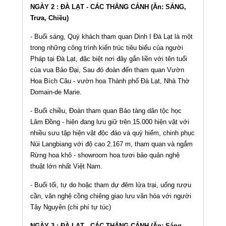
NGÀY 2 : ĐÀ LẠT - CÁC THẮNG CẢNH (Ăn: SÁNG,
Trưa, Chiều)
- Buổi sáng, Quý khách tham quan Dinh I Đà Lạt là một
trong những công trình kiến trúc tiêu biểu của người
Pháp tại Đà Lạt, đặc biệt nơi đây gắn liền với tên tuổi
của vua Bảo Đại, Sau đó đoàn đến tham quan Vườn
Hoa Bích Câu - vườn hoa Thành phố Đà Lạt, Nhà Thờ
Domain-de Marie.
- Buổi chiều, Đoàn tham quan Bảo tàng dân tộc học
Lâm Đồng - hiện đang lưu giữ trên 15.000 hiện vật với
nhiều sưu tập hiện vật độc đáo và quý hiếm, chinh phục
Núi Langbiang với độ cao 2.167 m, tham quan và ngắm
Rừng hoa khô - showroom hoa tươi bảo quản nghệ
thuật lớn nhất Việt Nam.
- Buổi tối, tự do hoặc tham dự đêm lửa trại, uống rượu
cần, văn nghệ cồng chiêng giao lưu văn hóa với người
Tây Nguyên (chi phí tự túc)
NGÀY 3 : ĐÀ LẠT - CÁC THẮNG CẢNH (Ăn: Sáng,