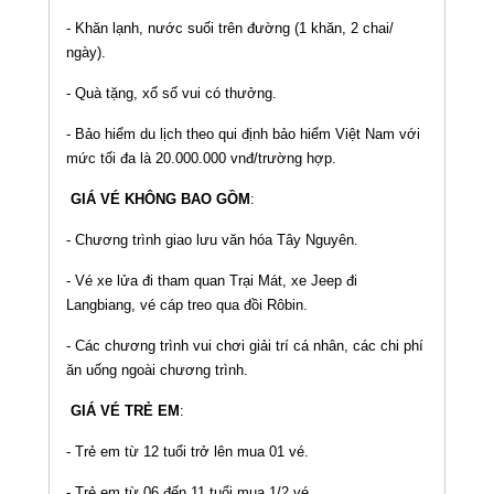
- Khăn lạnh, nước suối trên đường (1 khăn, 2 chai/
ngày).
- Quà tặng, xổ số vui có thưởng.
- Bảo hiểm du lịch theo qui định bảo hiểm Việt Nam với
mức tối đa là 20.000.000 vnđ/trường hợp.
GIÁ VÉ KHÔNG BAO GỒM
:
- Chương trình giao lưu văn hóa Tây Nguyên.
- Vé xe lửa đi tham quan Trại Mát, xe Jeep đi
Langbiang, vé cáp treo qua đồi Rôbin.
- Các chương trình vui chơi giải trí cá nhân, các chi phí
ăn uống ngoài chương trình.
GIÁ VÉ TRẺ EM
:
- Trẻ em từ 12 tuổi trở lên mua 01 vé.
- Trẻ em từ 06 đến 11 tuổi mua 1/2 vé.