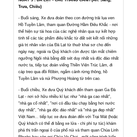
Trưa, Chiều)
- Buổi sáng, Xe đưa đoàn theo con đường trải lụa ven
Hồ Tuyền Lâm, tham quan Đường Hầm Điêu Khắc - nơi
thể hiện sự tài hoa của các nghệ nhân qua sự kết hợp
tinh tế các tác phẩm điêu khắc từ đất sét kết nối những
giá trị nhân văn của Đà Lạt từ thuở khai sơ cho đến
ngày nay, ngoài ra Quý khách còn được tận mắt chiêm
ngưỡng Ngôi nhà bằng đất sét duy nhất và độc đáo nhất
nước ta, tiếp tục đoàn viếng Thiền Viện Trúc Lâm, đi
cáp treo qua đồi Rôbin, ngắm cảnh rừng thông, hồ
Tuyền Lâm và núi Phượng Hoàng từ trên cao.
- Buổi chiều, Xe đưa Quý khách đến tham quan Ga Đà
Lạt - nơi sở hữu nhiều kỉ lục như "nhà ga cao nhất",
"nhà ga cổ nhất", "nơi có đầu tàu chạy bằng hơi nước
duy nhất", "nhà ga độc đáo nhất" và "nhà ga đẹp nhất"
Việt Nam... tiếp tục xe đưa đoàn đến với Trại Mát (hoặc
Quý khách có thể đi bằng xe lửa - chi phí tự túc) khám
phá thị trấn ngoại ô của phố núi và tham quan Chùa Linh
Phước hay còn gọi Chùa Ve Chai - một công trình kiến