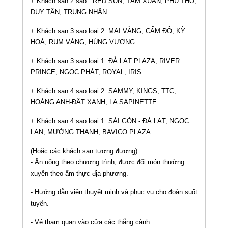
+ Khách sạn 2 sao : RED SUN, TẦM XUÂN, PHÚ THỌ,
DUY TÂN, TRUNG NHÂN.
+ Khách sạn 3 sao loại 2: MAI VÀNG, CẨM ĐÔ, KỲ
HOÀ, RUM VÀNG, HÙNG VƯƠNG.
+ Khách sạn 3 sao loại 1: ĐÀ LẠT PLAZA, RIVER
PRINCE, NGỌC PHÁT, ROYAL, IRIS.
+ Khách sạn 4 sao loại 2: SAMMY, KINGS, TTC,
HOÀNG ANH-ĐẤT XANH, LA SAPINETTE.
+ Khách sạn 4 sao loại 1: SÀI GÒN - ĐÀ LẠT, NGỌC
LAN, MƯỜNG THANH, BAVICO PLAZA.
(Hoặc các khách sạn tương đương)
- Ăn uống theo chương trình, được đổi món thường
xuyên theo ẩm thực địa phương.
- Hướng dẫn viên thuyết minh và phục vụ cho đoàn suốt
tuyến.
- Vé tham quan vào cửa các thắng cảnh.