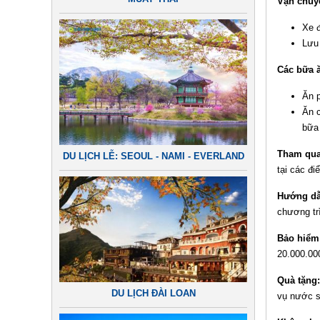
Vận chuy
Xe 
Lưu 
Các bữa ă
Ăn 
Ăn c
bữa
Tham qu
DU LỊCH LỄ: SEOUL - NAMI - EVERLAND
tại các đ
Hướng dẫ
chương tr
Bảo hiểm
20.000.00
Quà tặng
DU LỊCH ĐÀI LOAN
vụ nước s