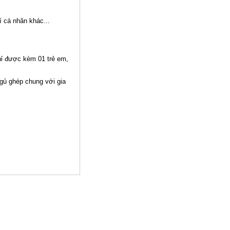
rí cá nhân khác...
chỉ được kèm 01 trẻ em,
ngủ ghép chung với gia