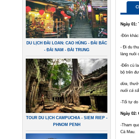
C
Ngày 01: 
-Đón khác
DU LỊCH ĐÀI LOAN: CAO HÙNG - ĐÀI BẮC
- Đi du t
- ĐÀI NAM - ĐÀI TRUNG
làng nuôi 
-Đến cù l
bộ trên đ
dừa
, thưở
nuôi cá s
-Tối tự d
Ngày 02:
TOUR DU LỊCH CAMPUCHIA - SIEM RIEP -
PHNOM PENH
-Tham qu
Cà Mau.