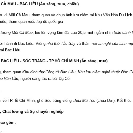
CÀ MAU - BẠC LIÊU (Ăn sáng, trưa, chiều)
tàu đi Mũi Cà Mau, tham quan và chụp ảnh lưu niệm tại Khu Văn Hóa Du Lị
uốc, tham quan
mốc toạ độ quốc gia -
 tượng Mũi Cà Mau
, leo lên vọng lâm đài cao 20,5 mét ngắm nhìn
toàn cảnh 
hởi hành đi Bạc Liêu. Viếng
nhà thờ Tắc Sậy
và thăm
nơi an nghỉ của Linh m
ại Bạc Liêu.
 BẠC LIÊU - SÓC TRĂNG - TP.HỒ CHÍ MINH (Ăn sáng, trưa)
g, tham quan
Khu dinh thự Công tử Bạc Liêu
,
Khu lưu niệm nghệ thuật Đờn C
ao Văn Lầu
, người sáng tác ra bài Dạ Cổ
.
h về TP.Hồ Chí Minh, ghé Sóc trăng viếng
chùa Mã Tộc
(chùa Dơi).
Kết thúc 
l, Chất lượng và Sự chuyên nghiệp
bao gồm: