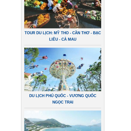
TOUR DU LỊCH: MỸ THO - CẦN THƠ - BẠC
LIÊU - CÀ MAU
DU LỊCH PHÚ QUỐC - VƯƠNG QUỐC
NGỌC TRAI