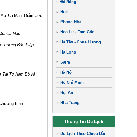
Đà Nẵng
Huế
ch Mũi Cà Mau, Điểm Cực
Phong Nha
Hoa Lư - Tam Cốc
Mũi Cà Mau.
Hà Tây - Chùa Hương
ục Trương Bửu Diệp
.
Hạ Long
SaPa
Hà Nội
a Tài Tử Nam Bộ và
Hồ Chí Minh
Hội An
Nha Trang
chương trình.
Thông Tin Du Lịch
Du Lịch Theo Chiều Dài