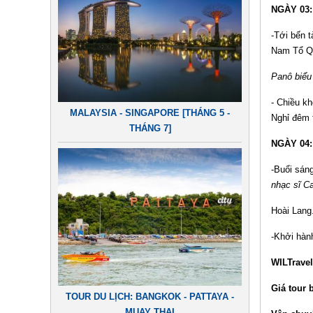
NGÀY 03: 
-Tới bến 
Nam Tổ Q
Panô biểu
- Chiều k
MALAYSIA - SINGAPORE [THÁNG 5 -
Nghỉ đêm t
THÁNG 7]
NGÀY 04:
-Buổi sán
nhạc sĩ C
Hoài Lang
-Khởi hàn
WILTrave
Giá tour 
TOUR DU LỊCH: BANGKOK - PATTAYA -
MUAY THAI