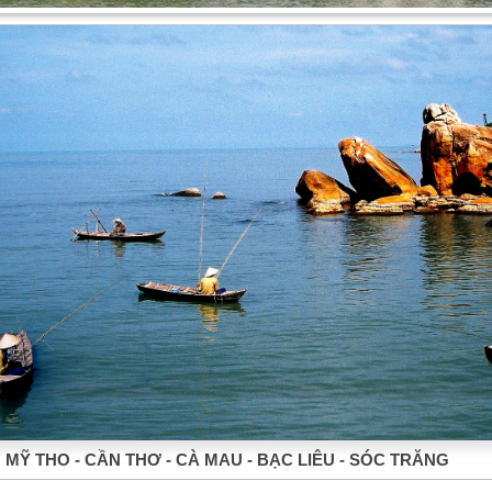
 MỸ THO - CẦN THƠ - CÀ MAU - BẠC LIÊU - SÓC TRĂNG