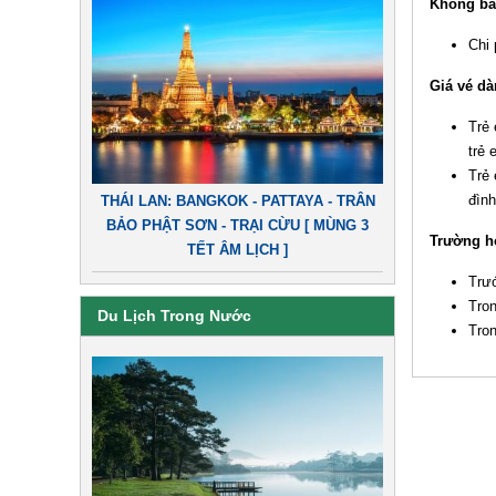
Không ba
Chi 
Giá vé dà
Trẻ 
trẻ 
Trẻ 
đình
THÁI LAN: BANGKOK - PATTAYA - TRÂN
BẢO PHẬT SƠN - TRẠI CỪU [ MÙNG 3
Trường h
TẾT ÂM LỊCH ]
Trướ
Tron
Du Lịch Trong Nước
Tron