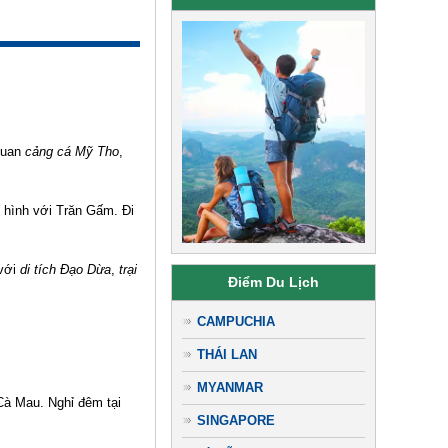
quan
cảng cá Mỹ Tho
,
p hình với Trăn Gấm. Đi
với
di tích Đạo Dừa
,
trại
Điểm Du Lịch
CAMPUCHIA
THÁI LAN
MYANMAR
Cà Mau. Nghỉ đêm tại
SINGAPORE