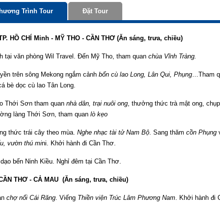
hương Trình Tour
Đặt Tour
TP. HỒ CHÍ Minh - MỸ THO - CẦN THƠ (Ăn sáng, trưa, chiều)
h tại văn phòng Wil Travel. Đến Mỹ Tho, tham quan
chùa Vĩnh Tràng.
huyền trên sông Mekong ngắm cảnh
bốn cù lao Long, Lân Qui, Phụng
…Tham 
cá bè dọc cù lao Tân Long.
ao Thới Sơn tham quan
nhà dân, trại nuôi ong
, thưởng thức trà mật ong, chụ
ường làng Thới Sơn, tham quan
lò kẹo
ng thức trái cây theo mùa.
Nghe nhạc tài tử Nam Bộ
. Sang thăm
cồn Phụng
ấu, vườn thú mi
ni
. Khởi hành đi Cần Thơ.
o dạo bến Ninh Kiều. Nghỉ đêm tại Cần Thơ.
 CẦN THƠ - CẢ MAU (Ăn sáng, trưa, chiều)
an
chợ nổi Cái Răng
. Viếng
Thiền viện Trúc Lâm Phương Nam
. Khởi hành đi 