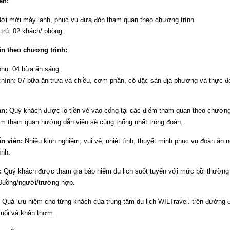
ển:
đời mới máy lạnh, phục vụ đưa đón tham quan theo chương trình
trú: 02 khách/ phòng.
n theo chương trình:
phụ: 04 bữa ăn sáng
hính: 07 bữa ăn trưa và chiều, cơm phần, có đặc sản địa phương và thực đ
an:
Quý khách được lo tiền vé vào cổng tại các điểm tham quan theo chương 
iểm tham quan hướng dẫn viên sẽ cùng thống nhất trong đoàn.
n viên:
Nhiều kinh nghiệm, vui vẻ, nhiệt tình, thuyết minh phục vụ đoàn ăn 
ình.
:
Quý khách được tham gia bảo hiểm du lịch suốt tuyến với mức bồi thường 
0đồng/người/trường hợp.
:
Quà lưu niệm cho từng khách của trung tâm du lịch WILTravel. trên đường
uối và khăn thơm.