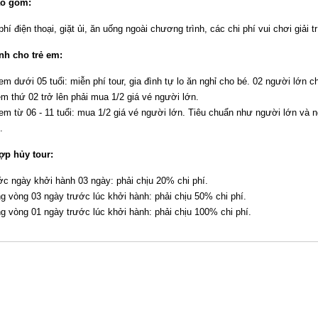
o gồm:
phí điện thoại, giặt ủi, ăn uống ngoài chương trình, các chi phí vui chơi giải t
nh cho trẻ em:
em dưới 05 tuổi: miễn phí tour, gia đình tự lo ăn nghỉ cho bé. 02 người lớn 
em thứ 02 trở lên phải mua 1/2 giá vé người lớn.
em từ 06 - 11 tuổi: mua 1/2 giá vé người lớn. Tiêu chuẩn như người lớn và 
.
ợp hủy tour:
c ngày khởi hành 03 ngày: phải chịu 20% chi phí.
g vòng 03 ngày trước lúc khởi hành: phải chịu 50% chi phí.
g vòng 01 ngày trước lúc khởi hành: phải chịu 100% chi phí.