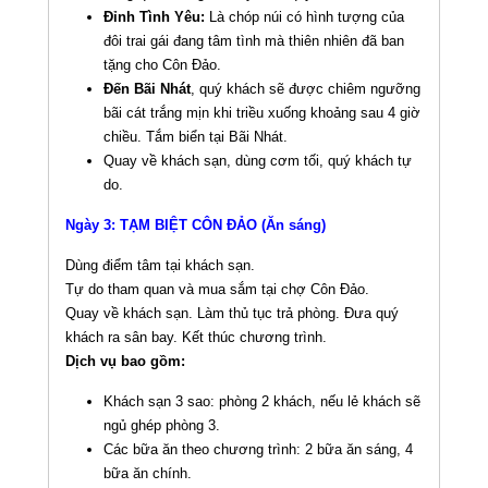
Đỉnh Tình Yêu:
Là chóp núi có hình tượng của
đôi trai gái đang tâm tình mà thiên nhiên đã ban
tặng cho Côn Đảo.
Đến Bãi Nhát
, quý khách sẽ được chiêm ngưỡng
bãi cát trắng mịn khi triều xuống khoảng sau 4 giờ
chiều. Tắm biển tại Bãi Nhát.
Quay về khách sạn, dùng cơm tối, quý khách tự
do.
Ngày 3: TẠM BIỆT CÔN ĐẢO (Ăn sáng)
Dùng điểm tâm tại khách sạn.
Tự do tham quan và mua sắm tại chợ Côn Đảo.
Quay về khách sạn. Làm thủ tục trả phòng. Đưa quý
khách ra sân bay. Kết thúc chương trình.
Dịch vụ bao gồm:
Khách sạn 3 sao: phòng 2 khách, nếu lẻ khách sẽ
ngủ ghép phòng 3.
Các bữa ăn theo chương trình: 2 bữa ăn sáng, 4
bữa ăn chính.