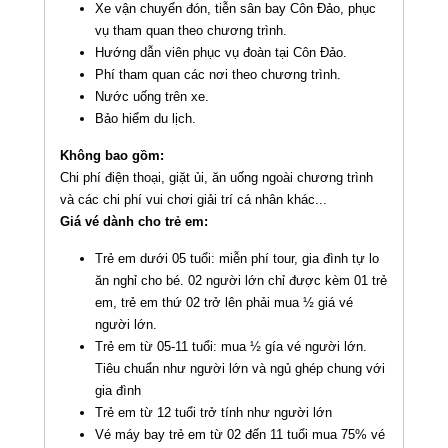
Xe vận chuyển đón, tiễn sân bay Côn Đảo, phục
vụ tham quan theo chương trình.
Hướng dẫn viên phục vụ đoàn tại Côn Đảo.
Phí tham quan các nơi theo chương trình.
Nước uống trên xe.
Bảo hiểm du lịch.
Không bao gồm:
Chi phí điện thoại, giặt ủi, ăn uống ngoài chương trình
và các chi phí vui chơi giải trí cá nhân khác...
Giá vé dành cho trẻ em:
Trẻ em dưới 05 tuổi: miễn phí tour, gia đình tự lo
ăn nghỉ cho bé. 02 người lớn chỉ được kèm 01 trẻ
em, trẻ em thứ 02 trở lên phải mua ½ giá vé
người lớn.
Trẻ em từ 05-11 tuổi: mua ½ gía vé người lớn.
Tiêu chuẩn như người lớn và ngủ ghép chung với
gia đình
Trẻ em từ 12 tuổi trở tính như người lớn
Vé máy bay trẻ em từ 02 đến 11 tuổi mua 75% vé