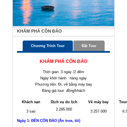
KHÁM PHÁ CÔN ĐẢO
Chương Trình Tour
Đặt Tour
KHÁM PHÁ CÔN ĐẢO
Thời gian: 3 ngày /2 đêm
Ngày khởi hành : hàng ngày
Phương tiện: Đi, về bằng máy bay
Bảng giá tour: đồng/khách
Khách sạn
Dịch vụ du lịch
Vé máy bay
Tour
2.285.000
3 sao
3.257.000
6.
Ngày 1: ĐẾN CÔN ĐẢO (Ăn trưa, tối)