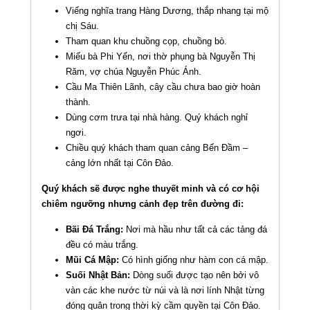
Viếng nghĩa trang Hàng Dương, thắp nhang tại mộ
chị Sáu.
Tham quan khu chuồng cọp, chuồng bò.
Miếu bà Phi Yến, nơi thờ phụng bà Nguyễn Thị
Răm, vợ chúa Nguyễn Phúc Ánh.
Cầu Ma Thiên Lãnh, cây cầu chưa bao giờ hoàn
thành.
Dùng cơm trưa tại nhà hàng. Quý khách nghỉ
ngơi.
Chiều quý khách tham quan cảng Bến Đầm –
cảng lớn nhất tại Côn Đảo.
Quý khách sẽ được nghe thuyết minh và có cơ hội
chiêm ngưỡng nhưng cảnh đẹp trên đường đi:
Bãi Đá Trắng:
Nơi mà hầu như tất cả các tảng đá
đều có màu trắng.
Mũi Cá Mập:
Có hình giống như hàm con cá mập.
Suối Nhật Bản:
Dòng suối được tạo nên bởi vô
vàn các khe nước từ núi và là nơi lính Nhật từng
đóng quân trong thời kỳ cầm quyền tại Côn Đảo.