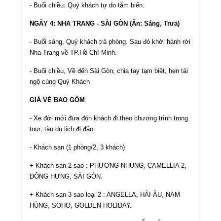
- Buổi chiều: Quý khách tự do tắm biển.
NGÀY 4: NHA TRANG - SÀI GÒN (Ăn: Sáng, Trưa)
- Buổi sáng, Quý khách trả phòng. Sau đó khởi hành rời
Nha Trang về TP.Hồ Chí Minh.
- Buổi chiều, Về đến Sài Gòn, chia tay tạm biệt, hẹn tái
ngộ cùng Quý Khách
GIÁ VÉ BAO GỒM
:
- Xe đời mới đưa đón khách đi theo chương trình trong
tour; tàu du lịch đi đảo.
- Khách sạn (1 phòng/2, 3 khách)
+ Khách sạn 2 sao : PHƯƠNG NHUNG, CAMELLIA 2,
ĐÔNG HƯNG, SÀI GÒN.
+ Khách sạn 3 sao loại 2 : ANGELLA, HẢI ÂU, NAM
HÙNG, SOHO, GOLDEN HOLIDAY.