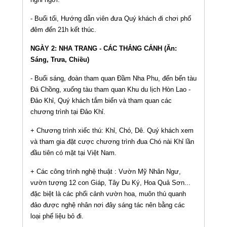
- Buổi tối, Hướng dẫn viên đưa Quý khách đi chơi phố
đêm đến 21h kết thúc.
NGÀY 2: NHA TRANG - CÁC THẮNG CẢNH (Ăn:
Sáng, Trưa, Chiều)
- Buổi sáng, đoàn tham quan Đầm Nha Phu, đến bến tàu
Đá Chồng, xuống tàu tham quan Khu du lịch Hòn Lao -
Đảo Khỉ, Quý khách tắm biển và tham quan các
chương trình tại Đảo Khỉ.
+ Chương trình xiếc thú: Khỉ, Chó, Dê. Quý khách xem
và tham gia đặt cược chương trình đua Chó nài Khỉ lần
đầu tiên có mặt tại Việt Nam.
+ Các công trình nghệ thuật : Vườn Mỹ Nhân Ngư,
vườn tượng 12 con Giáp, Tây Du Ký, Hoa Quả Sơn...
đặc biệt là các phối cảnh vườn hoa, muôn thú quanh
đảo được nghệ nhân nơi đây sáng tác nên bằng các
loại phế liệu bỏ đi.