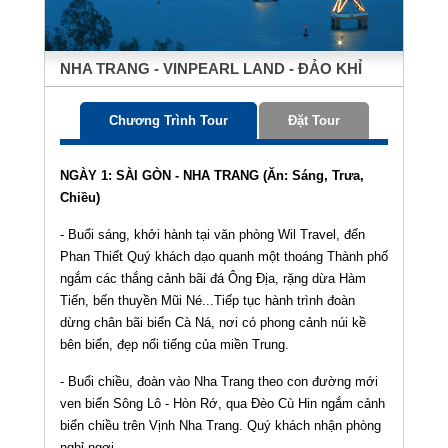
NHA TRANG - VINPEARL LAND - ĐẢO KHỈ
Chương Trình Tour
Đặt Tour
NGÀY 1: SÀI GÒN - NHA TRANG (Ăn: Sáng, Trưa,
Chiều)
- Buổi sáng, khởi hành tại văn phòng Wil Travel, đến
Phan Thiết Quý khách dạo quanh một thoáng Thành phố
ngắm các thắng cảnh bãi đá Ông Địa, rặng dừa Hàm
Tiến, bến thuyền Mũi Né...Tiếp tục hành trình đoàn
dừng chân bãi biển Cà Ná, nơi có phong cảnh núi kề
bên biển, đẹp nổi tiếng của miền Trung.
- Buổi chiều, đoàn vào Nha Trang theo con đường mới
ven biển Sông Lô - Hòn Rớ, qua Đèo Cù Hin ngắm cảnh
biển chiều trên Vịnh Nha Trang. Quý khách nhận phòng
nghỉ ngơi.