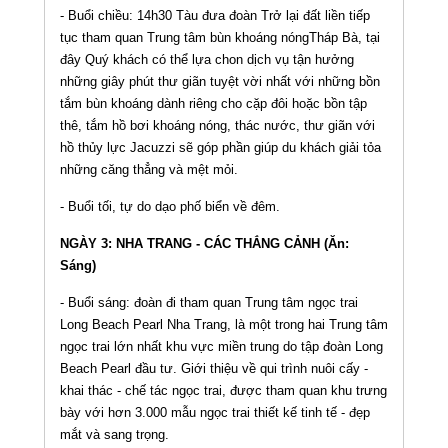
- Buổi chiều: 14h30 Tàu đưa đoàn Trở lại đất liền tiếp
tục tham quan Trung tâm bùn khoáng nóngTháp Bà, tại
đây Quý khách có thể lựa chon dịch vụ tận hưởng
những giây phút thư giãn tuyệt vời nhất với những bồn
tắm bùn khoáng dành riêng cho cặp đôi hoặc bồn tập
thê, tắm hồ bơi khoáng nóng, thác nước, thư giãn với
hồ thủy lực Jacuzzi sẽ góp phần giúp du khách giải tỏa
những căng thẳng và mệt mỏi.
- Buổi tối, tự do dạo phố biển về đêm.
NGÀY 3: NHA TRANG - CÁC THẮNG CẢNH (Ăn:
Sáng)
- Buổi sáng: đoàn đi tham quan Trung tâm ngọc trai
Long Beach Pearl Nha Trang, là một trong hai Trung tâm
ngọc trai lớn nhất khu vực miền trung do tập đoàn Long
Beach Pearl đầu tư. Giới thiệu về qui trình nuôi cấy -
khai thác - chế tác ngọc trai, được tham quan khu trưng
bày với hơn 3.000 mẫu ngọc trai thiết kế tinh tế - đẹp
mắt và sang trọng.