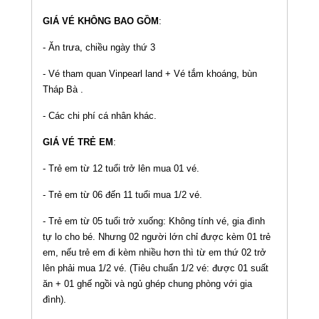
GIÁ VÉ KHÔNG BAO GỒM
:
- Ăn trưa, chiều ngày thứ 3
- Vé tham quan Vinpearl land + Vé tắm khoáng, bùn
Tháp Bà .
- Các chi phí cá nhân khác.
GIÁ VÉ TRẺ EM
:
- Trẻ em từ 12 tuổi trở lên mua 01 vé.
- Trẻ em từ 06 đến 11 tuổi mua 1/2 vé.
- Trẻ em từ 05 tuổi trở xuống: Không tính vé, gia đình
tự lo cho bé. Nhưng 02 người lớn chỉ được kèm 01 trẻ
em, nếu trẻ em đi kèm nhiều hơn thì từ em thứ 02 trở
lên phải mua 1/2 vé. (Tiêu chuẩn 1/2 vé: được 01 suất
ăn + 01 ghế ngồi và ngủ ghép chung phòng với gia
đình).