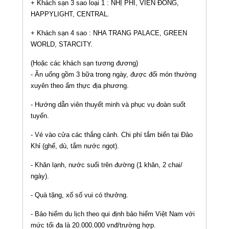
+ Khách sạn 3 sao loại 1 : NHỊ PHI, VIỄN ĐÔNG,
HAPPYLIGHT, CENTRAL.
+ Khách sạn 4 sao : NHA TRANG PALACE, GREEN
WORLD, STARCITY.
(Hoặc các khách sạn tương đương)
- Ăn uống gồm 3 bữa trong ngày, được đổi món thường
xuyên theo ẩm thực địa phương.
- Hướng dẫn viên thuyết minh và phục vụ đoàn suốt
tuyến.
- Vé vào cửa các thắng cảnh. Chi phí tắm biển tại Đảo
Khỉ (ghế, dù, tắm nước ngọt).
- Khăn lạnh, nước suối trên đường (1 khăn, 2 chai/
ngày).
- Quà tặng, xổ số vui có thưởng.
- Bảo hiểm du lịch theo qui định bảo hiểm Việt Nam với
mức tối đa là 20.000.000 vnđ/trường hợp.