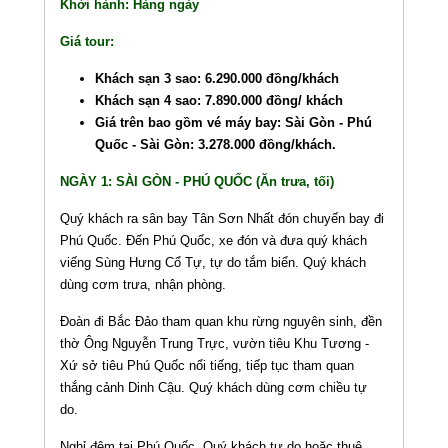
Khởi hành: Hàng ngày
Giá tour:
Khách sạn 3 sao: 6.290.000 đồng/khách
Khách sạn 4 sao: 7.890.000 đồng/ khách
Giá trên bao gồm vé máy bay: Sài Gòn - Phú
Quốc - Sài Gòn: 3.278.000 đồng/khách.
NGÀY 1: SÀI GÒN - PHÚ QUỐC (Ăn trưa, tối)
Quý khách ra sân bay Tân Sơn Nhất đón chuyến bay đi
Phú Quốc. Đến Phú Quốc, xe đón và đưa quý khách
viếng Sùng Hưng Cổ Tự, tự do tắm biển. Quý khách
dùng cơm trưa, nhận phòng.
Đoàn đi Bắc Đảo tham quan khu rừng nguyên sinh, đền
thờ Ông Nguyễn Trung Trực, vườn tiêu Khu Tương -
Xứ sở tiêu Phú Quốc nổi tiếng, tiếp tục tham quan
thắng cảnh Dinh Cậu. Quý khách dùng cơm chiều tự
do.
Nghỉ đêm tại Phú Quốc. Quý khách tự do hoặc thuê