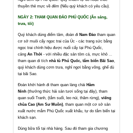
thuyền thẻ mực về đêm (Nếu quý khách có yêu cầu).
NGÀY 2: THAM QUAN ĐẢO PHÚ QUỐC (Ăn sáng,
trưa, tối)
Quý khách dùng điểm tâm, đoàn đi
Nam Đảo
tham quan
cơ sở muôi cấy ngọc trai của Úc - các trang sức bằng
ngọc trai chính hiệu được nuối cấy tại Phú Quốc,
cảng
An Thới
- với nhiều đặc sản tôm cá, mực khô ...
tham quan di tích
nhà tù Phú Quốc, tắm biển Bãi Sao
,
quý khách dùng cơm trưa, nghỉ ngơi bằng võng, ghế dù
tại bãi Sao.
Đoàn khởi hành đi tham quan làng chài
Hàm
Ninh
(thưởng thức hải sản tươi sống tại đây), tham
quan suối Tranh, (tắm suối, leo núi, thăm rừng),
viếng
chùa Cao (Am Sư Muôn)
, tham quan một cơ sở sản
xuất nước mắm Phú Quốc xuất khẩu, tự do tắm biển tại
khách sạn.
Dùng bữa tối tại nhà hàng. Sau đó tham gia chương