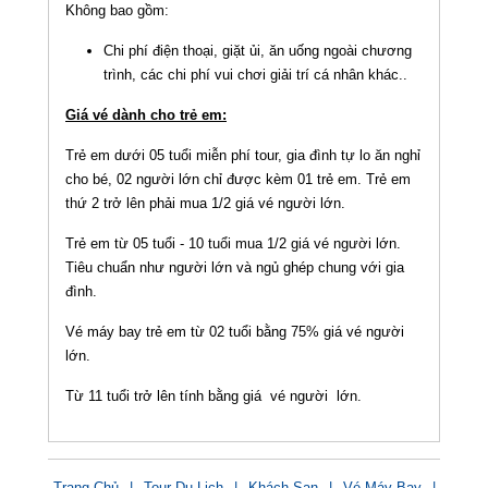
Không bao gồm:
Chi phí điện thoại, giặt ủi, ăn uống ngoài chương
trình, các chi phí vui chơi giải trí cá nhân khác..
Giá vé dành cho trẻ em:
Trẻ em dưới 05 tuổi miễn phí tour, gia đình tự lo ăn nghỉ
cho bé, 02 người lớn chỉ được kèm 01 trẻ em. Trẻ em
thứ 2 trở lên phải mua 1/2 giá vé người lớn.
Trẻ em từ 05 tuổi - 10 tuổi mua 1/2 giá vé người lớn.
Tiêu chuẩn như người lớn và ngủ ghép chung với gia
đình.
Vé máy bay trẻ em từ 02 tuổi bằng 75% giá vé người
lớn.
Từ 11 tuổi trở lên tính bằng giá vé người lớn.
Trang Chủ
|
Tour Du Lịch
|
Khách Sạn
|
Vé Máy Bay
|