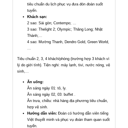
tiêu chuẩn du lịch phục vụ đưa đón đoàn suốt
tuyến.
Khách sạn:
2 sao: Sài gòn; Contempo; …
3 sao: Thelight 2; Olympic; Thăng Long; Nhật
Thành;…
4 sao: Mường Thanh, Dendro Gold, Green World,
…
Tiêu chuẩn 2, 3, 4 khách/phòng (trường hợp 3 khách vì
lý do giới tính). Tiện nghi: máy lạnh, tivi, nước nóng, vệ
sinh,…
Ăn uống:
Ăn sáng ngày 01: tô, ly.
Ăn sáng ngày 02, 03: buffet .
Ăn trưa, chiều: nhà hàng địa phương tiêu chuẩn,
hợp vệ sinh.
Hướng dẫn viên:
Đoàn có hướng dẫn viên tiếng
Việt thuyết minh và phục vụ đoàn tham quan suốt
tuyến.