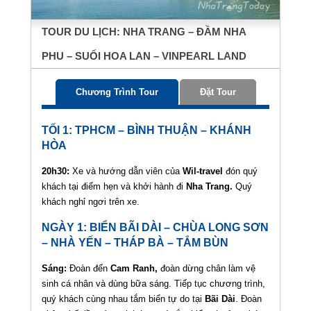
TOUR DU LỊCH: NHA TRANG – ĐẦM NHA
PHU – SUỐI HOA LAN – VINPEARL LAND
Chương Trình Tour
Đặt Tour
TỐI 1
: TPHCM – BÌNH THUẬN – KHÁNH
HÒA
20h30:
Xe và hướng dẫn viên của
Wil-travel
đón quý
khách tại điểm hẹn và khởi hành đi
Nha Trang
.
Quý
khách nghỉ ngơi trên xe.
NGÀY 1
: BIỂN BÃI DÀI – CHÙA LONG SƠN
– NHÀ YẾN – THÁP BÀ – TẮM BÙN
Sáng:
Đoàn đến
Cam Ranh,
đoàn dừng chân làm vệ
sinh cá nhân và dùng bữa sáng. Tiếp tục chương trình,
quý khách cùng nhau tắm biển tự do tại
Bãi Dài
. Đoàn