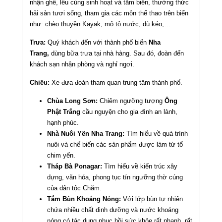
nhận ghế, lều cùng sinh hoạt và tắm biển, thưởng thức
hải sản tươi sống, tham gia các môn thể thao trên biển
như: chèo thuyền Kayak, mô tô nước, dù kéo,…
Trưa:
Quý khách đến với thành phố biển
Nha
Trang,
dùng bữa trưa tại nhà hàng. Sau đó, đoàn đến
khách sạn nhận phòng và nghỉ ngơi.
Chiều:
Xe đưa đoàn tham quan trung tâm thành phố.
Chùa Long Sơn:
Chiêm ngưỡng tượng
Ông
Phật Trắng
cầu nguyện cho gia đình an lành,
hạnh phúc.
Nhà Nuôi Yến Nha Trang:
Tìm hiểu về quá trình
nuôi và chế biến các sản phẩm được làm từ tổ
chim yến.
Tháp Bà Ponaga
r:
Tìm hiểu về kiến trúc xây
dựng, văn hóa, phong tục tín ngưỡng thờ cúng
của dân tộc Chăm.
Tắm Bùn Khoáng Nóng:
Với lớp bùn tự nhiên
chứa nhiều chất dinh dưỡng và nước khoáng
nóng có tác dụng phục hồi sức khỏe rất nhanh, rất