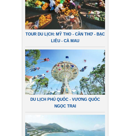
TOUR DU LỊCH: MỸ THO - CẦN THƠ - BẠC
LIÊU - CÀ MAU
DU LỊCH PHÚ QUỐC - VƯƠNG QUỐC
NGỌC TRAI