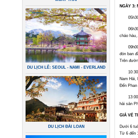
NGÀY 3: 
05h30: Đ
06h30: Qú
cháo hàu,
09h00: Xe
đón ban đ
Trên đườn
DU LỊCH LỄ: SEOUL - NAMI - EVERLAND
10:30 – 1
Nam Hải, 
Đến Phan 
13:00 – 1
hải sản Ph
GIÁ VÉ 
DU LỊCH ĐÀI LOAN
Dưới 6 tuổ
Từ 6 đến 1