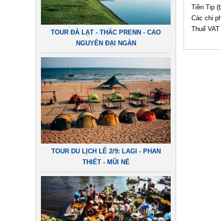
Tiền Tip (
Các chi ph
Thuế VAT
TOUR ĐÀ LẠT - THÁC PRENN - CAO
NGUYÊN ĐẠI NGÀN
TOUR DU LỊCH LỄ 2/9: LAGI - PHAN
THIẾT - MŨI NÉ