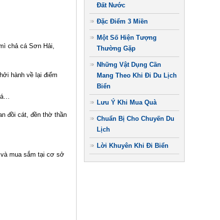
Đất Nước
Đặc Điểm 3 Miền
Một Số Hiện Tượng
mì chả cá Sơn Hải,
Thường Gặp
Những Vật Dụng Cần
ởi hành về lại điểm
Mang Theo Khi Đi Du Lịch
Biển
 Cá…
Lưu Ý Khi Mua Quà
đồi cát, đền thờ thần
Chuẩn Bị Cho Chuyến Du
Lịch
Lời Khuyên Khi Đi Biển
 và mua sắm tại cơ sở