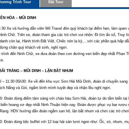
hương Trình Tour
Đặt Tour
IÊN HÒA – MŨI DINH
3:30 Xe và hướng dẫn viên Wil Travel đón quý khách tại điểm hẹn, làm quen 
inh Chữ. Trên xe, đoàn tham gia các trò chơi vui nhộn: Đi tìm ẩn số, Truy t
danh còn lại, Hành trình Đất Việt, Chiêc nón lạ kỳ,…với các phần quà hấp dẫ
dừng chân quý khách vệ sinh, nghỉ ngơi.
lộ trình đến Ninh Chữ, xe đưa đoàn theo con đường ven biển đẹp nhất Phan T
xe.
BÃI TRÀNG – MŨI DINH – LẶN BẮT NHUM
1:30 05h30: Xe về đến khu vực Sơn Hải Mũi Dinh, đoàn di chuyển sang 
lịch Nắng và Gió, ngắm bình mình tuyệt đẹp và nhận lều nghỉ ngơi.
àn dùng điểm tâm sáng với cháo hàu Sơn Hải, đoàn tự do tắm biển tại b
 biển hoang sơ đẹp nhất Ninh Thuận hiện nay. Đoàn được phục vụ bar rượu nổ
Rang. HDV hướng dẫn đoàn ngắm san hô, lặn bắt nhum và chơi các trò chơi 
àn dùng tiệc buffet với 12 loại hải sản tươi ngon như: Ốc, sò, nhum, m