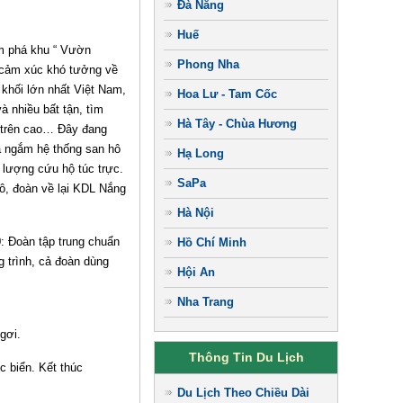
Đà Nẵng
Huế
m phá khu “ Vườn
Phong Nha
 cảm xúc khó tưởng về
khối lớn nhất Việt Nam,
Hoa Lư - Tam Cốc
 nhiều bất tận, tìm
Hà Tây - Chùa Hương
ừ trên cao… Đây đang
à ngắm hệ thống san hô
Hạ Long
 lượng cứu hộ túc trực.
SaPa
hô, đoàn về lại KDL Nắng
Hà Nội
 Đoàn tập trung chuẩn
Hồ Chí Minh
g trình, cả đoàn dùng
Hội An
Nha Trang
gơi.
Thông Tin Du Lịch
biển. Kết thúc
Du Lịch Theo Chiều Dài