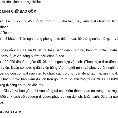
 trở lên: tính như người lớn.
R NINH CHỮ BAO GỒM
n: Xe 16, 29, 33, 45 chỗ đời mới, ti vi, ghế bật, máy lạnh. Đạt chuẩn du lịch
khách.
/ Resort:
 – 4 khách. Tiện nghi trong phòng: tivi, điện thoại, hệ thống nước nóng,… vệ
 ngày đầu: 45.000 vnđ/suất: hủ tiếu, bánh canh, bún bò, bánh mì opla… café
 ngày 2, 3: Ăn sáng buffet nếu chọn 3 sao.
h: 120.000 đ/suất – gồm 05, 06 món ngon hợp vệ sinh. (Theo thực đơn đính 
 viên: Đoàn có hướng dẫn viên tiếng Việt thuyết minh và phục vụ ăn, nghỉ,
ài ra, còn có hoạt náo viên tổ chức các trò chơi vận động tập thể, sinh hoạt,
 Khách được bảo hiểm du lịch trọn gói, mức bồi thường tối đa 20.000.000đ/
ng (Không có thuốc đặc trị).
: Giá vé đã bao gồm phí vào cổng tại các điểm tham quan có trong chương t
Mỗi vị khách trên đường đi được phục vụ nón du lịch, khăn lạnh, 02 chai nướ
ời.
NG BAO GỒM