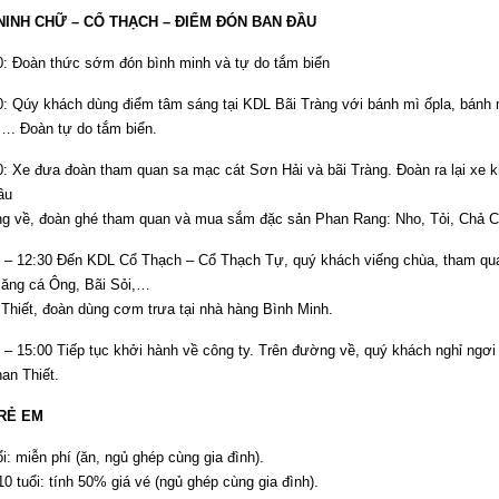
NINH CHỮ – CỔ THẠCH – ĐIỂM ĐÓN BAN ĐẦU
oàn thức sớm đón bình minh và tự do tắm biển
y khách dùng điểm tâm sáng tại KDL Bãi Tràng với bánh mì ốpla, bánh 
…. Đoàn tự do tắm biển.
 đưa đoàn tham quan sa mạc cát Sơn Hải và bãi Tràng. Đoàn ra lại xe kh
ầu
g về, đoàn ghé tham quan và mua sắm đặc sản Phan Rang: Nho, Tỏi, Chả
2:30 Đến KDL Cổ Thạch – Cổ Thạch Tự, quý khách viếng chùa, tham quan 
lăng cá Ông, Bãi Sỏi,…
Thiết, đoàn dùng cơm trưa tại nhà hàng Bình Minh.
5:00 Tiếp tục khởi hành về công ty. Trên đường về, quý khách nghỉ ngơi
an Thiết.
TRẺ EM
i: miễn phí (ăn, ngủ ghép cùng gia đình).
0 tuổi: tính 50% giá vé (ngủ ghép cùng gia đình).