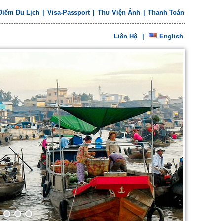
Điểm Du Lịch
|
Visa-Passport
|
Thư Viện Ảnh
|
Thanh Toán
Liên Hệ
|
English