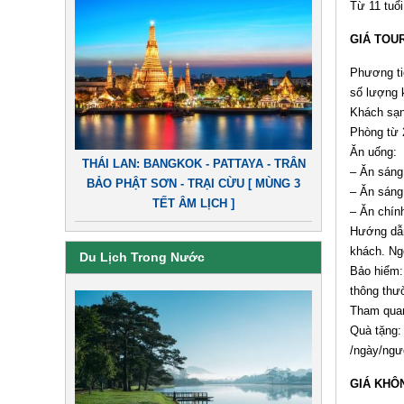
Từ 11 tuổi
GIÁ TOU
Phương tiệ
số lượng 
Khách sạn
Phòng từ 2
Ăn uống:
THÁI LAN: BANGKOK - PATTAYA - TRÂN
– Ăn sáng
BẢO PHẬT SƠN - TRẠI CỪU [ MÙNG 3
– Ăn sáng
TẾT ÂM LỊCH ]
– Ăn chín
Hướng dẫn
khách. Ngo
Du Lịch Trong Nước
Bảo hiểm:
thông thườ
Tham quan
Quà tặng: 
/ngày/ngư
GIÁ KHÔ