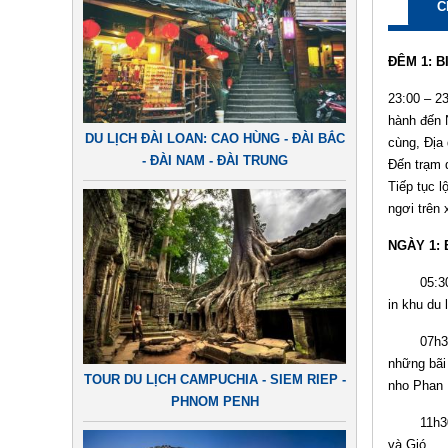
C
ĐÊM 1: B
23:00 – 2
hành đến N
DU LỊCH ĐÀI LOAN: CAO HÙNG - ĐÀI BẮC
cùng, Địa 
- ĐÀI NAM - ĐÀI TRUNG
Đến trạm 
Tiếp tục 
ngơi trên 
NGÀY 1: 
05:30 – 1
in khu du 
07h30: Đo
những bãi
TOUR DU LỊCH CAMPUCHIA - SIEM RIEP -
nho Phan 
PHNOM PENH
11h30: Đo
và Gió.