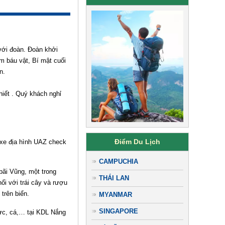
với đoàn. Đoàn khởi
ìm báu vật, Bí mật cuối
n.
hiết . Quý khách nghỉ
Điểm Du Lịch
xe địa hình UAZ check
CAMPUCHIA
ãi Vũng, một trong
THÁI LAN
i với trái cây và rượu
trên biển.
MYANMAR
SINGAPORE
ực, cá,… tại KDL Nắng