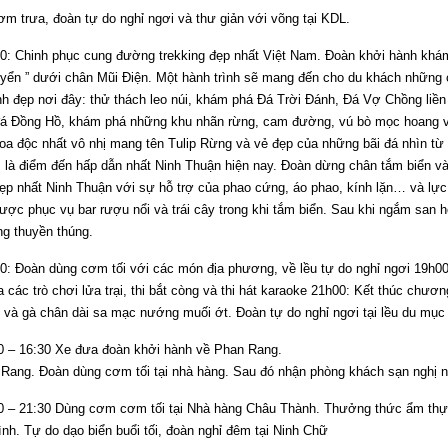
ơm trưa, đoàn tự do nghỉ ngơi và thư giản với võng tại KDL.
hinh phục cung đường trekking đẹp nhất Việt Nam. Đoàn khởi hành khá
ển ” dưới chân Mũi Điện. Một hành trình sẽ mang đến cho du khách những
h đẹp nơi đây: thử thách leo núi, khám phá Đá Trời Đánh, Đá Vợ Chồng liền 
đá Đồng Hồ, khám phá những khu nhãn rừng, cam đường, vú bò mọc hoang và
 hoa độc nhất vô nhị mang tên Tulip Rừng và vẻ đẹp của những bãi đá nhìn t
là điểm đến hấp dẫn nhất Ninh Thuận hiện nay. Đoàn dừng chân tắm biển v
đẹp nhất Ninh Thuận với sự hỗ trợ của phao cứng, áo phao, kính lặn… và lực
ược phục vụ bar rượu nổi và trái cây trong khi tắm biển. Sau khi ngắm san 
ng thuyền thúng.
àn dùng cơm tối với các món địa phương, về lều tự do nghỉ ngơi 19h00:
a các trò chơi lửa trại, thi bắt còng và thi hát karaoke 21h00: Kết thúc chươn
 và gà chân dài sa mạc nướng muối ớt. Đoàn tự do nghỉ ngơi tại lều du mục
16:30 Xe đưa đoàn khởi hành về Phan Rang.
Rang. Đoàn dùng cơm tối tại nhà hàng. Sau đó nhận phòng khách sạn nghị n
1:30 Dùng cơm cơm tối tại Nhà hàng Châu Thành. Thưởng thức ẩm thực 
nh. Tự do dạo biển buổi tối, đoàn nghỉ đêm tại Ninh Chữ