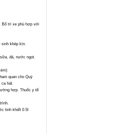
. Bố trí xe phù hợp với
 sinh khép kín.
 sữa, đá, nước ngọt.
kèm)
 tham quan cho Quý
 ca hát.
trường hợp. Thuốc y tế
rình.
c tinh khiết 0.5l