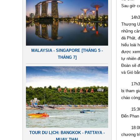
Sau giờ c
14h30: C
Thượng Uy
những cản
đá Phật, 
hiểu loài
MALAYSIA - SINGAPORE [THÁNG 5 -
được xem 
THÁNG 7]
tự nhiên 
Đoàn sẽ đ
và Gió bằ
17h30: Đo
bị tham gi
cháo còng
15:30 – 
Đến Phan 
18:00 – 2
TOUR DU LỊCH: BANGKOK - PATTAYA -
chương trì
MUAY THAI